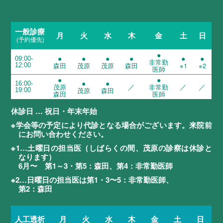
一般診療
月
火
水
木
金
土
日
(予約優先)
●
●
●
●
●
●
●
09:00-
非常勤
森田
茂原
茂原
森田
※1
※2
12:00
医師
●
●
●
●
16:00-
／
／
／
茂原
非常勤
茂原
森田
19:00
森田
医師
休診日 … 祝日・年末年始
※学会等の予定により代診となる場合がございます。来院前
にお問い合わせください。
※1…土曜日の担当医（しばらくの間、茂原の診察は休診と
なります）
6月〜 第1～3・第5：森田、第4：非常勤医師
※2…日曜日の担当医は第1・3〜5：非常勤医師、
第2：森田
月
火
水
木
金
土
日
人工透析