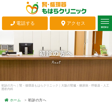
電話する
アクセス
MENU
初診の方へ
First
初診の方へ｜腎・循環器もはらクリニック｜大阪の腎臓・糖尿病・呼吸器・人工
透析内科
ホーム
初診の方へ