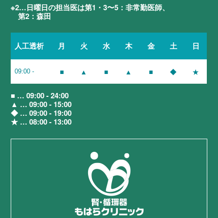
※2…日曜日の担当医は第1・3〜5：非常勤医師、
第2：森田
月
火
水
木
金
土
日
人工透析
■
▲
■
▲
■
◆
★
09:00 -
■ … 09:00 - 24:00
▲ … 09:00 - 15:00
◆ … 09:00 - 19:00
★ … 08:00 - 13:00