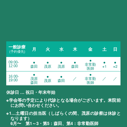
一般診療
月
火
水
木
金
土
日
(予約優先)
●
●
●
●
●
●
●
09:00-
非常勤
森田
茂原
茂原
森田
※1
※2
12:00
医師
●
●
●
●
16:00-
／
／
／
茂原
非常勤
茂原
森田
19:00
森田
医師
休診日 … 祝日・年末年始
※学会等の予定により代診となる場合がございます。来院前
にお問い合わせください。
※1…土曜日の担当医（しばらくの間、茂原の診察は休診と
なります）
6月〜 第1～3・第5：森田、第4：非常勤医師