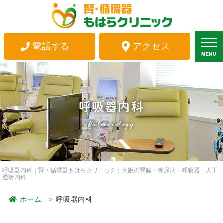
電話する
アクセス
MENU
呼吸器内科
Pulmonology
呼吸器内科｜腎・循環器もはらクリニック｜大阪の腎臓・糖尿病・呼吸器・人工
透析内科
ホーム
呼吸器内科