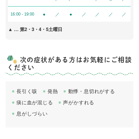
●
／
●
／
／
／
／
16:00 - 19:00
▲ … 第2・3・4・5土曜日
次の症状がある方はお気軽にご相談
ください
長引く咳
発熱
動悸・息切れがする
痰に血が混じる
声がかすれる
息がしづらい