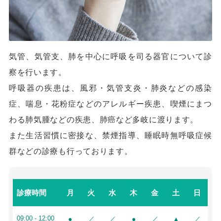
気管、気管支、肺を中心に呼吸を司る器官について診
察を行います。
呼吸器の疾患は、風邪・気管支炎・肺炎などの感染
症、喘息・花粉症などのアレルギー疾患、喫煙にまつ
わる
肺気腫などの疾患、肺癌など多岐に渡ります。
また生活習慣に密接な、禁煙指導、睡眠時無呼吸症候
群などの診療も行っております。
月
火
水
木
金
土
日
診療時間
●
／
／
●
／
▲
／
09:00 - 12:00